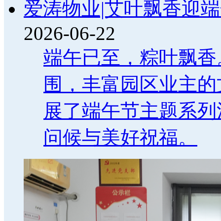
爱涛物业|艾叶飘香迎端
2026-06-22
端午已至，粽叶飘香
围，丰富园区业主的
展了端午节主题系列
问候与美好祝福。