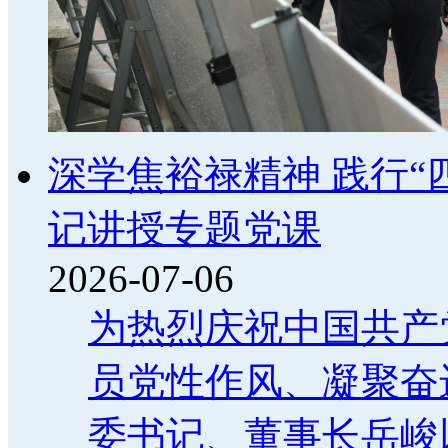
深学焦裕禄精神 践行“
记讲授专题党课
2026-07-06
为热烈庆祝中国共产
员党性作风、凝聚奋
委书记、董事长岳峻以