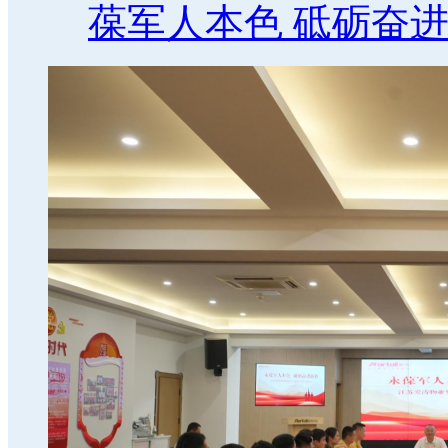
葆军人本色 砥砺奋进新