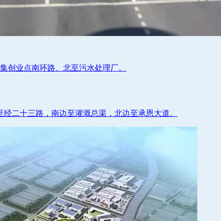
周集创业点南环路、北至污水处理厂。
至经二十三路，南边至灌溉总渠，北边至承恩大道。