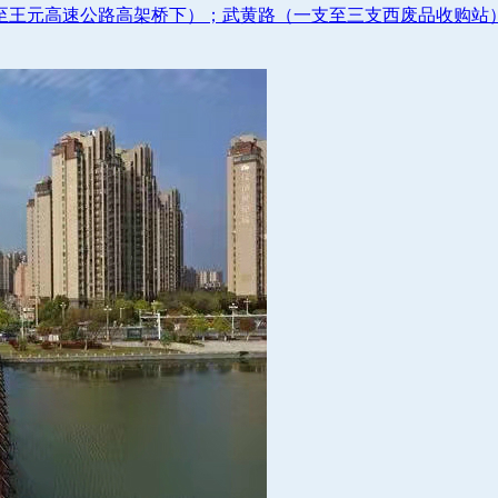
至王元高速公路高架桥下）；武黄路（一支至三支西废品收购站