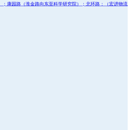
）；康园路（淮金路向东至科学研究院）；北环路：（宏进物流