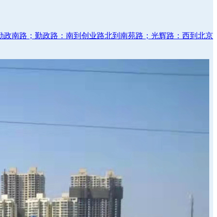
勤政南路；勤政路：南到创业路北到南苑路；光辉路：西到北京