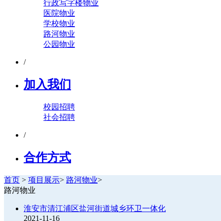
行政写字楼物业
医院物业
学校物业
路河物业
公园物业
/
加入我们
校园招聘
社会招聘
/
合作方式
首页
>
项目展示
>
路河物业
>
路河物业
淮安市清江浦区盐河街道城乡环卫一体化
2021-11-16