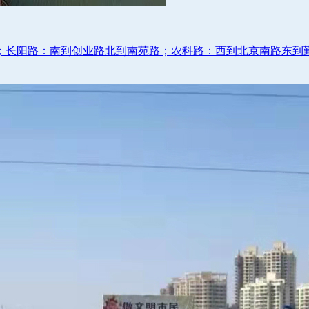
；长阳路：南到创业路北到南苑路；农科路：西到北京南路东到